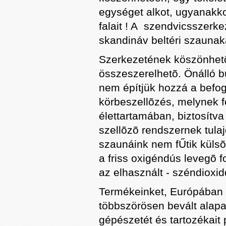
egységet alkot, ugyanakko
falait ! A szendvicsszer
skandináv beltéri szaunak
Szerkezetének köszönhetõ
összeszerelhetõ. Önálló bú
nem építjük hozzá a befog
körbeszellõzés, melynek 
élettartamában, biztosítva
szellõzõ rendszernek tul
szaunáink nem fŰtik külsõ
a friss oxigéndús levegõ f
az elhasznált - széndioxidd
Termékeinket, Európában
többszörösen bevált alap
gépészetét és tartozékait 