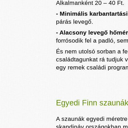
Alkalmanként 20 – 40 Ft.
- Minimális karbantartás
párás levegő.
- Alacsony levegő hőmérs
forrósodik fel a padló, se
És nem utolsó sorban a fen
családtagunkat rá tudjuk 
egy remek családi program
Egyedi Finn szauná
A szaunák egyedi méretre
skandináv országokban má