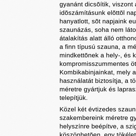
gyanánt dicsõítik, viszont
idõszámításunk elõttõl nap
hanyatlott, sõt napjaink
szaunázás, soha nem látot
átalakítás alatt álló otth
a finn típusú szauna, a mé
mindkettõnek a hely-, és 
kompromisszummentes ötv
Kombikabinjainkat, mely a
használatát biztosítja, a
méretre gyártjuk és laprasz
telepítjük.
Közel két évtizedes szaun
szakembereink méretre gyá
helyszínre beépítve, a sz
köszönhetõen, egy tökélete