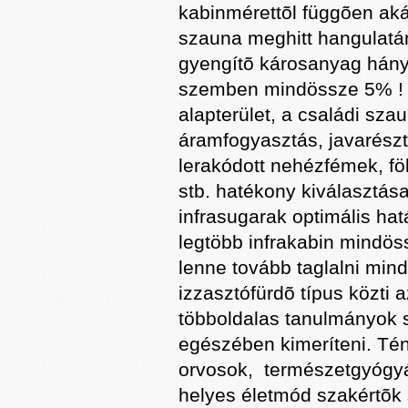
kabinmérettõl függõen aká
szauna meghitt hangulatá
gyengítõ károsanyag hány
szemben mindössze 5% ! A
alapterület, a családi sz
áramfogyasztás, javarészt 
lerakódott nehézfémek, fö
stb. hatékony kiválasztása
infrasugarak optimális h
legtöbb infrakabin mindös
lenne tovább taglalni min
izzasztófürdõ típus közti
többoldalas tanulmányok 
egészében kimeríteni. Tén
orvosok, természetgyógyá
helyes életmód szakértõk 