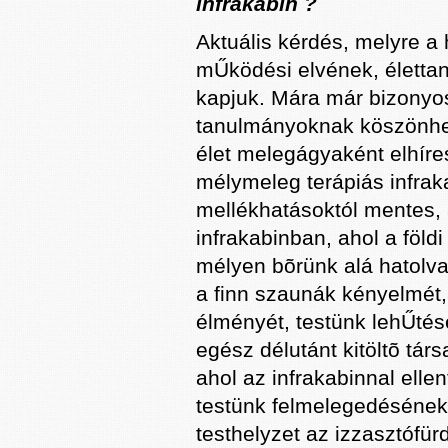
infrakabin ?
Aktuális kérdés, melyre a
mŰködési elvének, életta
kapjuk. Mára már bizonyoss
tanulmányoknak köszönhet
élet melegágyaként elhíre
mélymeleg terápiás infrak
mellékhatásoktól mentes, 
infrakabinban, ahol a földi
mélyen bõrünk alá hatolva 
a finn szaunák kényelmét,
élményét, testünk lehŰtés
egész délutánt kitöltõ tár
ahol az infrakabinnal elle
testünk felmelegedésének 
testhelyzet az izzasztófü