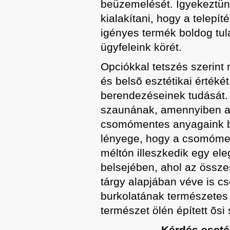
beüzemelését. Igyekeztün
kialakítani, hogy a telepí
igényes termék boldog tul
ügyfeleink körét.
Opciókkal tetszés szerint
és belsõ esztétikai érték
berendezéseinek tudását.
szaunának, amennyiben a k
csomómentes anyagaink bá
lényege, hogy a csomómen
méltón illeszkedik egy el
belsejében, ahol az össze
tárgy alapjában véve is c
burkolatának természetes 
természet ölén épített õsi
Kérdés eseté