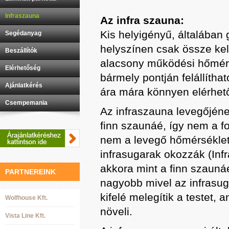
Infraszauna
Az infra szauna:
Kis helyigényű, általában 
Segédanyag
helyszínen csak össze kell
Beszállítók
alacsony működési hőmérs
Elérhetőség
bármely pontján felállítha
Ajánlatkérés
ára mára könnyen elérhet
Csempemania
Az infraszauna levegőjéne
finn szaunáé, így nem a fo
nem a levegő hőmérsékle
infrasugarak okozzák (Inf
akkora mint a finn szaunáé
PARTNEREINK
nagyobb mivel az infrasug
kifelé melegítik a testet, 
Wolfhouse Kft.
növeli.
Vista Line Kft.