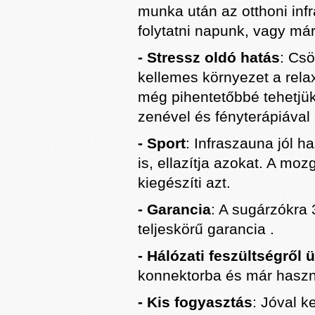
munka után az otthoni inf
folytatni napunk, vagy már 
- Stressz oldó hatás
: Csö
kellemes környezet a relax
még pihentetőbbé tehetjük
zenével és fényterápiával 
- Sport
: Infraszauna jól 
is, ellazítja azokat. A mo
kiegészíti azt.
- Garancia
: A sugárzókra 
teljeskörű garancia .
- Hálózati feszültségről 
konnektorba és már haszná
- Kis fogyasztás
: Jóval k