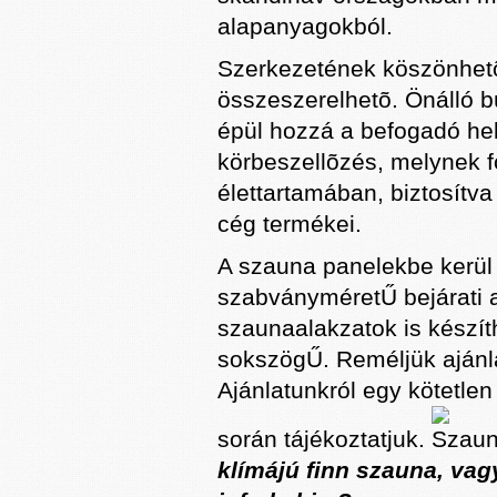
alapanyagokból.
Szerkezetének köszönhetõ
összeszerelhetõ. Önálló b
épül hozzá a befogadó hely
körbeszellõzés, melynek 
élettartamában, biztosítva
cég termékei.
A szauna panelekbe kerül k
szabványméretŰ bejárati a
szaunaalakzatok is készíthe
sokszögŰ. Reméljük ajánla
Ajánlatunkról egy kötetle
során tájékoztatjuk.
klímájú finn szauna, va