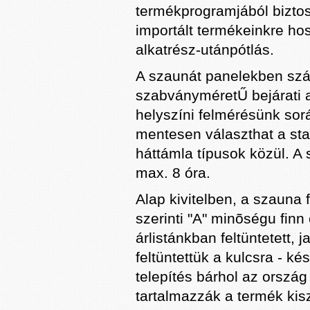
termékprogramjából biztosí
importált termékeinkre ho
alkatrész-utánpótlás.
A szaunát panelekben száll
szabványméretŰ bejárati aj
helyszíni felmérésünk sor
mentesen választhat a stan
háttámla típusok közül. A
max. 8 óra.
Alap kivitelben, a szauna 
szerinti "A" minõségu finn
árlistánkban feltüntetett,
feltüntettük a kulcsra - k
telepítés bárhol az ország
tartalmazzák a termék kisz