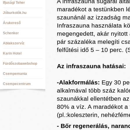
A infraszauna sugarai álta
Ifjusági Teher
maradékot a testünkben lé
Jóburkolók.hu
szaunánál az izzadság ma
Árukereső
Infraszauna használata kö
megengedett, akár nyitott 
Schenker
pár százaléka melegíti csak
Ablakszervíz
felfűtési idő 5 – 10 perc. 
Karin Hotel
Fürdőszobawebshop
Az infraszauna hatásai:
Csempemania
-Alakformálás:
Egy 30 per
Csempecentrum
alkalmával több száz kaló
szaunákkal ellentétben az 
80% a víz. A maradékot a 
(pl.:koleszterin, nehézféme
- Bőr regenerálás, naran