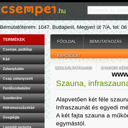
Bemutatóterem: 1047. Budapest, Megyeri út 7/A, tel: 06
TERMÉKEK
FŐOLDAL
BEMUTATKOZÁS
Csempe, padlólap
KAPCSOLAT
Kád
SZOLGÁLTATÁSAINK
GYAKORI KÉR
Zuhanykabin
www
Csap, zuhanyszett
Szauna, infraszaun
Fürdőszobabútor
Szaniteráru
Alapvetően két féle szaun
Infraszaunát és egyedi mér
Hidromasszázskád
A két fajta szauna a műkö
Üvegtégla
egymástól.
Laminált parketta