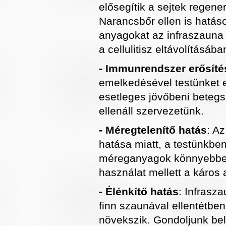
elősegítik a sejtek regene
Narancsbőr ellen is hatásos
anyagokat az infraszauna m
a cellulitisz eltávolításába
- Immunrendszer erősíté
emelkedésével testünket e
esetleges jövőbeni beteg
ellenáll szervezetünk.
- Méregtelenítő hatás
: A
hatása miatt, a testünkben
méreganyagok könnyebben 
használat mellett a káro
- Élénkítő hatás
: Infrasz
finn szaunával ellentétben 
növekszik. Gondoljunk be